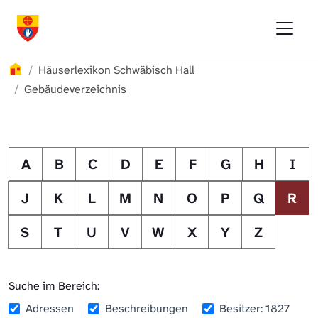
Direkt zur Hauptnavigation springen
Direkt zum Inhalt springen
Menu
Häuserlexikon Schwäbisch Hall
Häuserlexikon
Häuserlexikon Schwäbisch Hall
Häuserlexikon Steinbach
Gebäudeverzeichnis
Häuserlexikon Bibersfeld
Digitale Nachschlagewerke
A
B
C
D
E
F
G
H
I
J
K
L
M
N
O
P
Q
R
S
T
U
V
W
X
Y
Z
Suche im Bereich:
Adressen
Beschreibungen
Besitzer: 1827