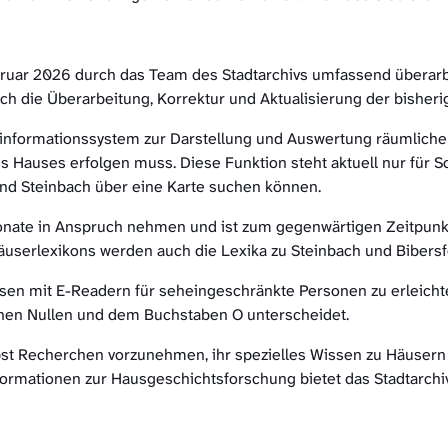
bruar 2026 durch das Team des Stadtarchivs umfassend überarbe
h die Überarbeitung, Korrektur und Aktualisierung der bisher
nformationssystem zur Darstellung und Auswertung räumlicher 
 Hauses erfolgen muss. Diese Funktion steht aktuell nur für S
nd Steinbach über eine Karte suchen können.
Monate in Anspruch nehmen und ist zum gegenwärtigen Zeitpunk
userlexikons werden auch die Lexika zu Steinbach und Bibersfe
sen mit E-Readern für seheingeschränkte Personen zu erleichter
chen Nullen und dem Buchstaben O unterscheidet.
elbst Recherchen vorzunehmen, ihr spezielles Wissen zu Häuser
nformationen zur Hausgeschichtsforschung bietet das Stadtarchiv