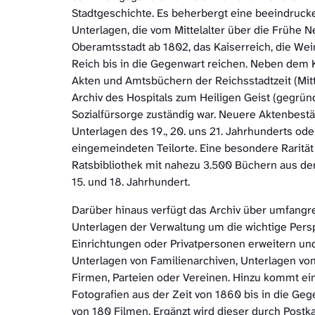
Stadtgeschichte. Es beherbergt eine beeindrucke
Unterlagen, die vom Mittelalter über die Frühe Ne
Oberamtsstadt ab 1802, das Kaiserreich, die Wei
Reich bis in die Gegenwart reichen. Neben dem
Akten und Amtsbüchern der Reichsstadtzeit (Mitte
Archiv des Hospitals zum Heiligen Geist (gegründ
Sozialfürsorge zuständig war. Neuere Aktenbestä
Unterlagen des 19., 20. uns 21. Jahrhunderts ode
eingemeindeten Teilorte. Eine besondere Rarität 
Ratsbibliothek mit nahezu 3.500 Büchern aus de
15. und 18. Jahrhundert.
Darüber hinaus verfügt das Archiv über umfangr
Unterlagen der Verwaltung um die wichtige Persp
Einrichtungen oder Privatpersonen erweitern und
Unterlagen von Familienarchiven, Unterlagen vo
Firmen, Parteien oder Vereinen. Hinzu kommt e
Fotografien aus der Zeit von 1860 bis in die Ge
von 180 Filmen. Ergänzt wird dieser durch Postk