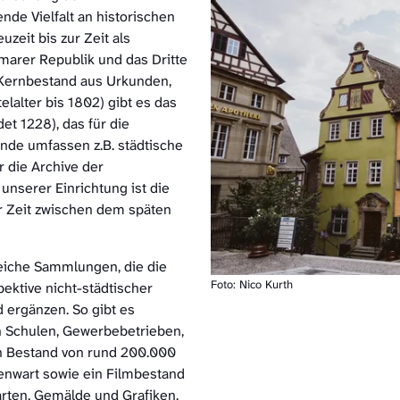
nde Vielfalt an historischen
uzeit bis zur Zeit als
marer Republik und das Dritte
 Kernbestand aus Urkunden,
lalter bis 1802) gibt es das
et 1228), das für die
nde umfassen z.B. städtische
r die Archive der
unserer Einrichtung ist die
r Zeit zwischen dem späten
eiche Sammlungen, die die
Foto: Nico Kurth
ektive nicht-städtischer
 ergänzen. So gibt es
n Schulen, Gewerbebetrieben,
in Bestand von rund 200.000
genwart sowie ein Filmbestand
arten, Gemälde und Grafiken.