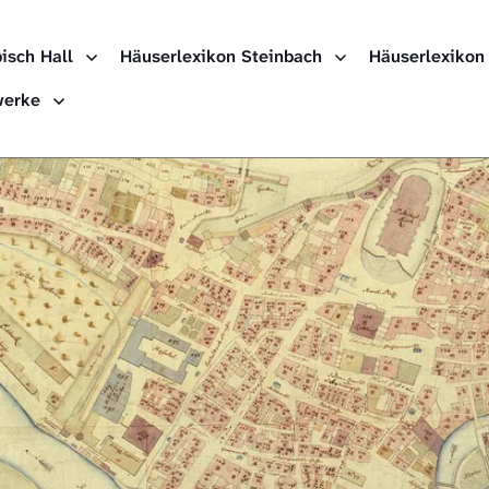
isch Hall
Häuserlexikon Steinbach
Häuserlexikon
ewerke