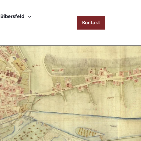
Menu
 Bibersfeld
Kontakt
Häuserlexikon Schwäbisch Hall
Häuserlexikon Steinbach
Häuserlexikon Bibersfeld
Digitale Nachschlagewerke