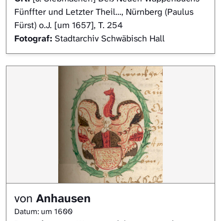
Fünffter und Letzter Theil..., Nürnberg (Paulus
Fürst) o.J. [um 1657], T. 254
Fotograf:
Stadtarchiv Schwäbisch Hall
von
Anhausen
Datum: um 1600