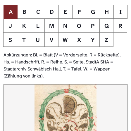
A
B
C
D
E
F
G
H
I
J
K
L
M
N
O
P
Q
R
S
T
U
V
W
X
Y
Z
Abkürzungen: Bl. = Blatt (V = Vorderseite, R = Rückseite),
Hs. = Handschrift, R. = Reihe, S. = Seite, StadtA SHA =
Stadtarchiv Schwäbisch Hall, T. = Tafel, W. = Wappen
(Zählung von links).