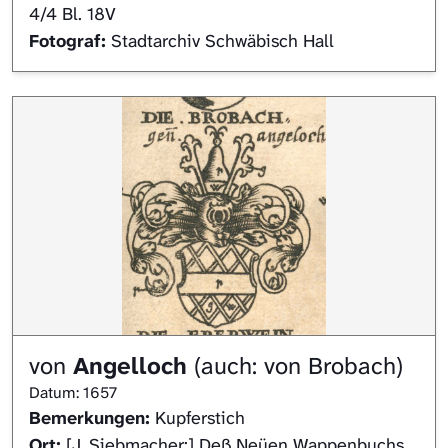
4/4 Bl. 18V
Fotograf:
Stadtarchiv Schwäbisch Hall
von
Angelloch
(auch: von Brobach)
Datum: 1657
Bemerkungen:
Kupferstich
Ort:
[J. Siebmacher:] Deß Neüen Wappenbuchs