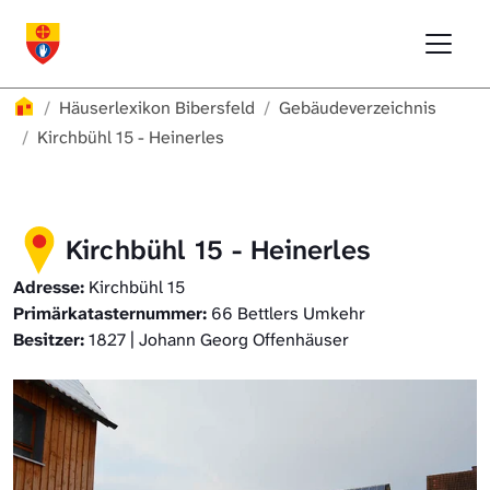
Direkt zur Hauptnavigation springen
Direkt zum Inhalt springen
Menu
Häuserlexikon Bibersfeld
Häuserlexikon Schwäbisch Hall
Überblick
Häuserlexikon
Häuserlexikon Bibersfeld
Gebäudeverzeichnis
Häuserlexikon Steinbach
Gebäudeverzeichnis
Kirchbühl 15 - Heinerles
Häuserlexikon Bibersfeld
Kirchbühl 15 - Heinerles
Digitale Nachschlagewerke
Adresse:
Kirchbühl 15
Primärkatasternummer:
66 Bettlers Umkehr
Besitzer:
1827 | Johann Georg Offenhäuser