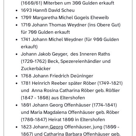
(1660/61) Miterben um 300 Gulden erkauft
1693 Hannß David Scheu
1709 Margaretha Michel Gogels Eheweib
1710 Johann Thomas Weydner (ins Obere Gut)
für 700 Gulden erkauft
1741 Johann Michel Weydner (für 900 Gulden
erkauft)
Johann Jakob Geyger, des Inneren Raths
(1720-1762) Beck, Spezereienhändler und
Zuckerbäcker
1768 Johann Friedrich Deüninger
1781 Heinrich Reeber später Röber (1749-1821)
und Anna Rosina Catharina Röber geb. Rößler
(1847 - 1808) aus Eltershofen
1801 Johann Georg Offenhäuser (1774-1841)
und Maria Magdalena Offenhäuser geb. Röber
(1780-1847) Heirat 1800 in Eltershofen
1823 Johann
Georg
Offenhäuser, jung (1800 -
1867) und Catharina
Barbara
Offenhäuser geb.