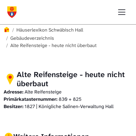
Direkt zur Hauptnavigation springen
Direkt zum Inhalt springen
Menu
Häuserlexikon Schwäbisch Hall
Häuserlexikon Schwäbisch Hall
Überblick
Häuserlexikon
Häuserlexikon Schwäbisch Hall
Häuserlexikon Steinbach
Gebäudeverzeichnis
Gebäudeverzeichnis
Alte Reifensteige - heute nicht überbaut
Häuserlexikon Bibersfeld
Digitale Nachschlagewerke
Alte Reifensteige - heute nicht
überbaut
Adresse:
Alte Reifensteige
Primärkatasternummer:
830 + 825
Besitzer:
1827 | Königliche Salinen-Verwaltung Hall