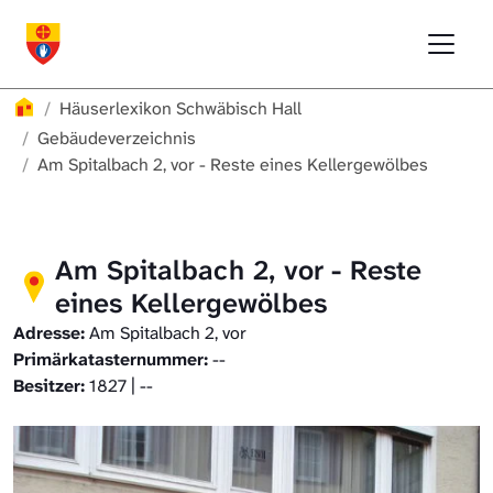
Direkt zur Hauptnavigation springen
Direkt zum Inhalt springen
Menu
Häuserlexikon Schwäbisch Hall
Häuserlexikon Schwäbisch Hall
Überblick
Häuserlexikon
Häuserlexikon Schwäbisch Hall
Häuserlexikon Steinbach
Gebäudeverzeichnis
Gebäudeverzeichnis
Am Spitalbach 2, vor - Reste eines Kellergewölbes
Häuserlexikon Bibersfeld
Digitale Nachschlagewerke
Am Spitalbach 2, vor - Reste
eines Kellergewölbes
Adresse:
Am Spitalbach 2, vor
Primärkatasternummer:
--
Besitzer:
1827 | --