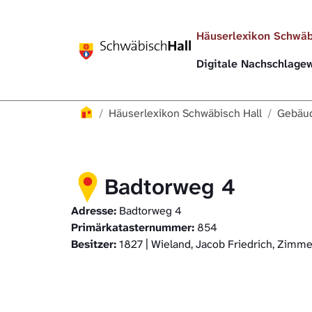
Direkt zur Hauptnavigation springen
Direkt zum Inhalt springen
Häuserlexikon Schwäb
Digitale Nachschlag
Häuserlexikon
Häuserlexikon Schwäbisch Hall
Gebäud
Badtorweg 4
Adresse:
Badtorweg 4
Primärkatasternummer:
854
Besitzer:
1827 | Wieland, Jacob Friedrich, Zimm