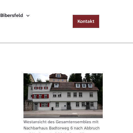
Menu
Häuserlexikon Schwäbisch Hall
 Bibersfeld
Kontakt
 Schwäbisch Hall
Überblick
 Steinbach
Gebäudeverzeichnis
 Bibersfeld
schlagewerke
Westansicht des Gesamtensembles mit
Nachbarhaus Badtorweg 6 nach Abbruch