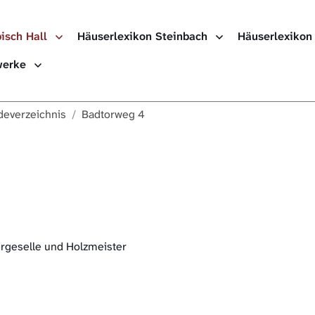
isch Hall
Häuserlexikon Steinbach
Häuserlexikon
Häuserlexikon
ewerke
Häuserlexikon
everzeichnis
Badtorweg 4
Häuserlexikon
Digitale Nach
ergeselle und Holzmeister