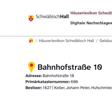
Direkt zur Hauptnavigation springen
Direkt zum Inhalt springen
Häuserlexikon Schwäb
Digitale Nachschlag
Häuserlexikon
Häuserlexikon Schwäbisch Hall
Gebäud
Bahnhofstraße 10
Adresse:
Bahnhofstraße 10
Primärkatasternummer:
606
Besitzer:
1827 | Keller, Johann Peter, Hufschmie