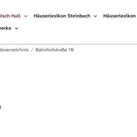
isch Hall
Häuserlexikon Steinbach
Häuserlexikon
Häuserlexikon
ewerke
Häuserlexikon
everzeichnis
Bahnhofstraße 10
Häuserlexikon
Digitale Nach
d