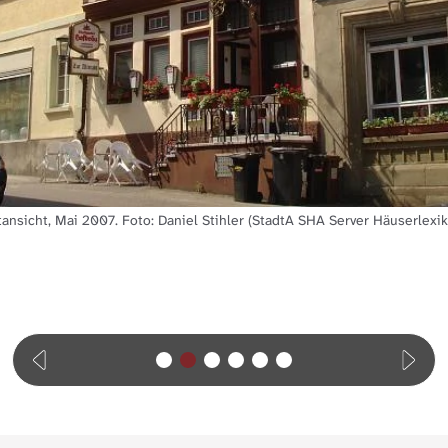
ansicht, Mai 2007. Foto: Daniel Stihler (StadtA SHA Server Häuserlexi