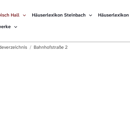
isch Hall
Häuserlexikon Steinbach
Häuserlexikon
Häuserlexikon
ewerke
Häuserlexikon
everzeichnis
Bahnhofstraße 2
Häuserlexikon
Digitale Nach