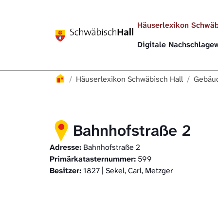
Direkt zur Hauptnavigation springen
Direkt zum Inhalt springen
Häuserlexikon Schwäb
Digitale Nachschlag
Häuserlexikon
Häuserlexikon Schwäbisch Hall
Gebäud
Bahnhofstraße 2
Adresse:
Bahnhofstraße 2
Primärkatasternummer:
599
Besitzer:
1827 | Sekel, Carl, Metzger