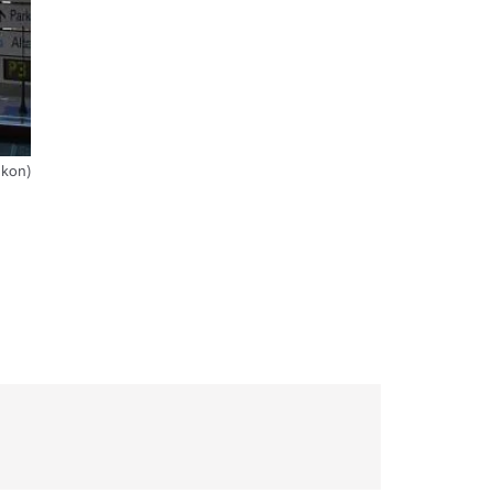
ikon)