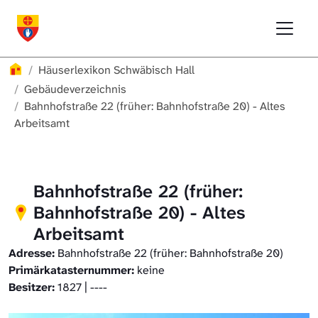
Direkt zur Hauptnavigation springen
Direkt zum Inhalt springen
Menu
Häuserlexikon Schwäbisch Hall
Häuserlexikon Schwäbisch Hall
Überblick
Häuserlexikon
Häuserlexikon Schwäbisch Hall
Häuserlexikon Steinbach
Gebäudeverzeichnis
Gebäudeverzeichnis
Bahnhofstraße 22 (früher: Bahnhofstraße 20) - Altes
Arbeitsamt
Häuserlexikon Bibersfeld
Digitale Nachschlagewerke
Bahnhofstraße 22 (früher:
Bahnhofstraße 20) - Altes
Arbeitsamt
Adresse:
Bahnhofstraße 22 (früher: Bahnhofstraße 20)
Primärkatasternummer:
keine
Besitzer:
1827 | ----