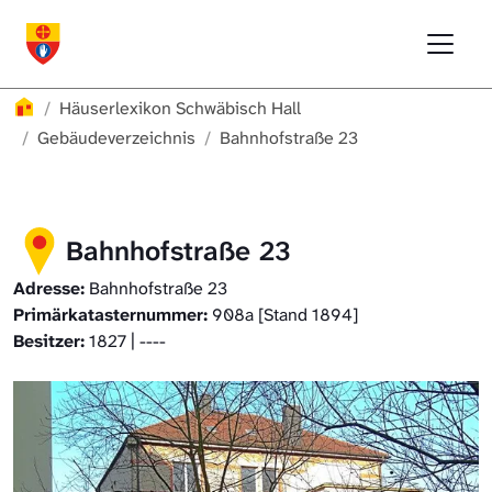
Direkt zur Hauptnavigation springen
Direkt zum Inhalt springen
Menu
Häuserlexikon Schwäbisch Hall
Häuserlexikon Schwäbisch Hall
Überblick
Häuserlexikon
Häuserlexikon Schwäbisch Hall
Häuserlexikon Steinbach
Gebäudeverzeichnis
Gebäudeverzeichnis
Bahnhofstraße 23
Häuserlexikon Bibersfeld
Bahnhofstraße 23
Digitale Nachschlagewerke
Adresse:
Bahnhofstraße 23
Primärkatasternummer:
908a [Stand 1894]
Besitzer:
1827 | ----