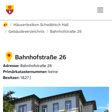
Direkt zur Hauptnavigation springen
Direkt zum Inhalt springen
Menu
Häuserlexikon Schwäbisch Hall
Häuserlexikon Schwäbisch Hall
Überblick
Häuserlexikon
Häuserlexikon Schwäbisch Hall
Häuserlexikon Steinbach
Gebäudeverzeichnis
Gebäudeverzeichnis
Bahnhofstraße 26
Häuserlexikon Bibersfeld
Bahnhofstraße 26
Digitale Nachschlagewerke
Adresse:
Bahnhofstraße 26
Primärkatasternummer:
keine
Besitzer:
1827 |