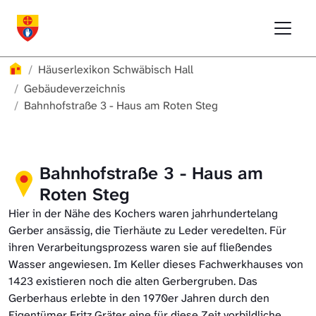
Direkt zur Hauptnavigation springen
Direkt zum Inhalt springen
Menu
Häuserlexikon Schwäbisch Hall
Häuserlexikon Schwäbisch Hall
Überblick
Häuserlexikon
Häuserlexikon Schwäbisch Hall
Häuserlexikon Steinbach
Gebäudeverzeichnis
Gebäudeverzeichnis
Bahnhofstraße 3 - Haus am Roten Steg
Häuserlexikon Bibersfeld
Digitale Nachschlagewerke
Bahnhofstraße 3 - Haus am
Roten Steg
Hier in der Nähe des Kochers waren jahrhundertelang
Gerber ansässig, die Tierhäute zu Leder veredelten. Für
ihren Verarbeitungsprozess waren sie auf fließendes
Wasser angewiesen. Im Keller dieses Fachwerkhauses von
1423 existieren noch die alten Gerbergruben. Das
Gerberhaus erlebte in den 1970er Jahren durch den
Eigentümer Fritz Gräter eine für diese Zeit vorbildliche