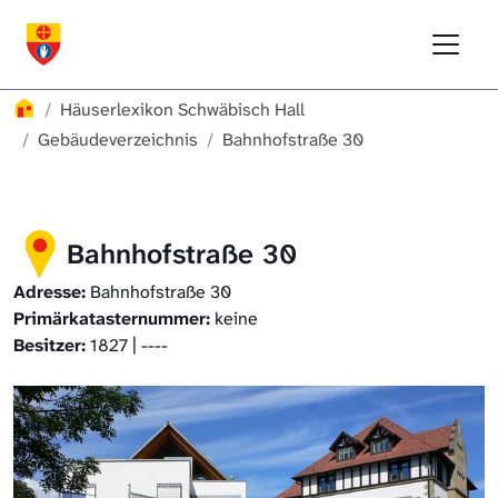
Direkt zur Hauptnavigation springen
Direkt zum Inhalt springen
Menu
Häuserlexikon Schwäbisch Hall
Häuserlexikon Schwäbisch Hall
Überblick
Häuserlexikon
Häuserlexikon Schwäbisch Hall
Häuserlexikon Steinbach
Gebäudeverzeichnis
Gebäudeverzeichnis
Bahnhofstraße 30
Häuserlexikon Bibersfeld
Bahnhofstraße 30
Digitale Nachschlagewerke
Adresse:
Bahnhofstraße 30
Primärkatasternummer:
keine
Besitzer:
1827 | ----