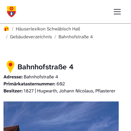
Direkt zur Hauptnavigation springen
Direkt zum Inhalt springen
Menu
Häuserlexikon Schwäbisch Hall
Häuserlexikon Schwäbisch Hall
Überblick
Häuserlexikon
Häuserlexikon Schwäbisch Hall
Häuserlexikon Steinbach
Gebäudeverzeichnis
Gebäudeverzeichnis
Bahnhofstraße 4
Häuserlexikon Bibersfeld
Bahnhofstraße 4
Digitale Nachschlagewerke
Adresse:
Bahnhofstraße 4
Primärkatasternummer:
602
Besitzer:
1827 | Hugwarth, Johann Nicolaus, Pflasterer