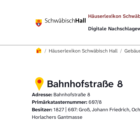
Direkt zur Hauptnavigation springen
Direkt zum Inhalt springen
Häuserlexikon Schwäb
Digitale Nachschlag
Häuserlexikon
Häuserlexikon Schwäbisch Hall
Gebäud
Bahnhofstraße 8
Adresse:
Bahnhofstraße 8
Primärkatasternummer:
607/8
Besitzer:
1827 | 607: Groß, Johann Friedrich, Oc
Horlachers Gantmasse