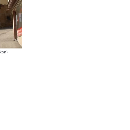
ikon)