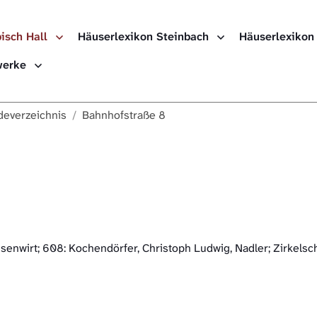
isch Hall
Häuserlexikon Steinbach
Häuserlexikon
Häuserlexikon
ewerke
Häuserlexikon
everzeichnis
Bahnhofstraße 8
Häuserlexikon
Digitale Nach
hsenwirt; 608: Kochendörfer, Christoph Ludwig, Nadler; Zirkels