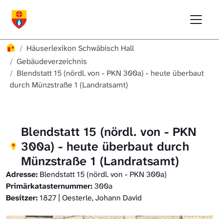
Direkt zur Hauptnavigation springen
Direkt zum Inhalt springen
Menu
Häuserlexikon Schwäbisch Hall
Häuserlexikon Schwäbisch Hall
Überblick
Häuserlexikon
Häuserlexikon Schwäbisch Hall
Häuserlexikon Steinbach
Gebäudeverzeichnis
Gebäudeverzeichnis
Blendstatt 15 (nördl. von - PKN 300a) - heute überbaut
durch Münzstraße 1 (Landratsamt)
Häuserlexikon Bibersfeld
Digitale Nachschlagewerke
Blendstatt 15 (nördl. von - PKN
300a) - heute überbaut durch
Münzstraße 1 (Landratsamt)
Adresse:
Blendstatt 15 (nördl. von - PKN 300a)
Primärkatasternummer:
300a
Besitzer:
1827 | Oesterle, Johann David