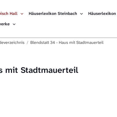
isch Hall
Häuserlexikon Steinbach
Häuserlexikon
Häuserlexikon
ewerke
Häuserlexikon
everzeichnis
Blendstatt 34 - Haus mit Stadtmauerteil
Häuserlexikon
Digitale Nach
s mit Stadtmauerteil