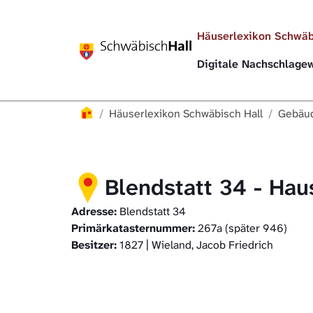
Direkt zur Hauptnavigation springen
Direkt zum Inhalt springen
Häuserlexikon Schwäb
Digitale Nachschlag
Häuserlexikon
Häuserlexikon Schwäbisch Hall
Gebäud
Blendstatt 34 - Hau
Adresse:
Blendstatt 34
Primärkatasternummer:
267a (später 946)
Besitzer:
1827 | Wieland, Jacob Friedrich