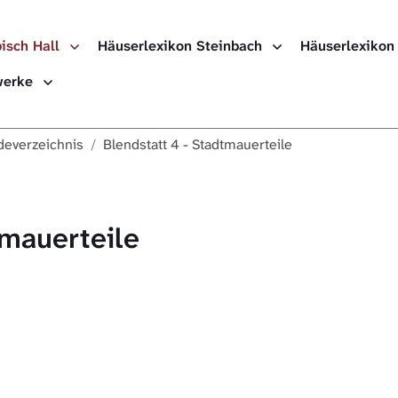
isch Hall
Häuserlexikon Steinbach
Häuserlexikon
Häuserlexikon
ewerke
Häuserlexikon
everzeichnis
Blendstatt 4 - Stadtmauerteile
Häuserlexikon
Digitale Nach
tmauerteile