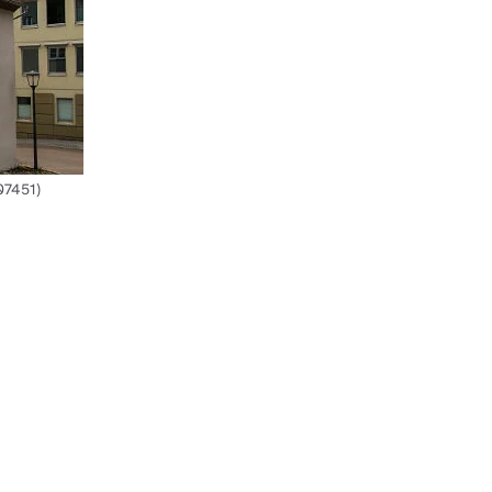
07451)