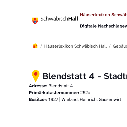
Direkt zur Hauptnavigation springen
Direkt zum Inhalt springen
Häuserlexikon Schwäb
Digitale Nachschlag
Häuserlexikon
Häuserlexikon Schwäbisch Hall
Gebäud
Blendstatt 4 - Stad
Adresse:
Blendstatt 4
Primärkatasternummer:
252a
Besitzer:
1827 | Wieland, Heinrich, Gassenwirt