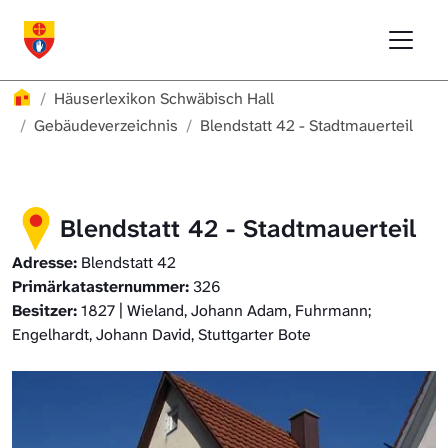
Direkt zur Hauptnavigation springen
Direkt zum Inhalt springen
Menu
Häuserlexikon Schwäbisch Hall
Häuserlexikon Schwäbisch Hall
Überblick
Häuserlexikon
Häuserlexikon Schwäbisch Hall
Häuserlexikon Steinbach
Gebäudeverzeichnis
Gebäudeverzeichnis
Blendstatt 42 - Stadtmauerteil
Häuserlexikon Bibersfeld
Blendstatt 42 - Stadtmauerteil
Digitale Nachschlagewerke
Adresse:
Blendstatt 42
Primärkatasternummer:
326
Besitzer:
1827 | Wieland, Johann Adam, Fuhrmann;
Engelhardt, Johann David, Stuttgarter Bote