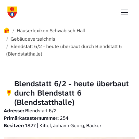
Direkt zur Hauptnavigation springen
Direkt zum Inhalt springen
Menu
Häuserlexikon Schwäbisch Hall
Häuserlexikon Schwäbisch Hall
Überblick
Häuserlexikon
Häuserlexikon Schwäbisch Hall
Häuserlexikon Steinbach
Gebäudeverzeichnis
Gebäudeverzeichnis
Blendstatt 6/2 - heute überbaut durch Blendstatt 6
(Blendstatthalle)
Häuserlexikon Bibersfeld
Digitale Nachschlagewerke
Blendstatt 6/2 - heute überbaut
durch Blendstatt 6
(Blendstatthalle)
Adresse:
Blendstatt 6/2
Primärkatasternummer:
254
Besitzer:
1827 | Kittel, Johann Georg, Bäcker