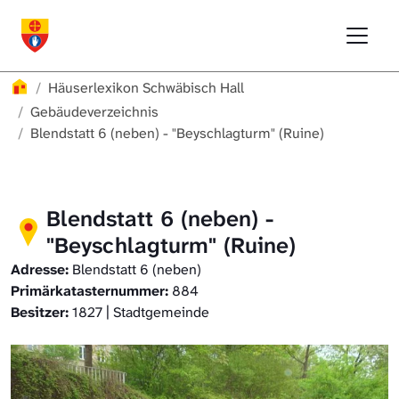
Direkt zur Hauptnavigation springen
Direkt zum Inhalt springen
Menu
Häuserlexikon Schwäbisch Hall
Häuserlexikon Schwäbisch Hall
Überblick
Häuserlexikon
Häuserlexikon Schwäbisch Hall
Häuserlexikon Steinbach
Gebäudeverzeichnis
Gebäudeverzeichnis
Blendstatt 6 (neben) - "Beyschlagturm" (Ruine)
Häuserlexikon Bibersfeld
Digitale Nachschlagewerke
Blendstatt 6 (neben) -
"Beyschlagturm" (Ruine)
Adresse:
Blendstatt 6 (neben)
Primärkatasternummer:
884
Besitzer:
1827 | Stadtgemeinde