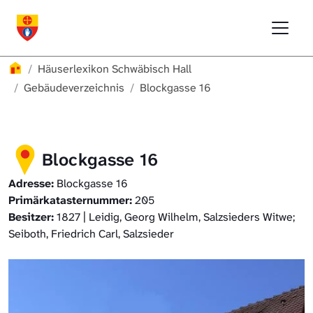
Direkt zur Hauptnavigation springen
Direkt zum Inhalt springen
Menu
Häuserlexikon Schwäbisch Hall
Häuserlexikon Schwäbisch Hall
Überblick
Häuserlexikon
Häuserlexikon Schwäbisch Hall
Häuserlexikon Steinbach
Gebäudeverzeichnis
Gebäudeverzeichnis
Blockgasse 16
Häuserlexikon Bibersfeld
Blockgasse 16
Digitale Nachschlagewerke
Adresse:
Blockgasse 16
Primärkatasternummer:
205
Besitzer:
1827 | Leidig, Georg Wilhelm, Salzsieders Witwe;
Seiboth, Friedrich Carl, Salzsieder