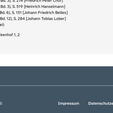
d. 3), S. 214 [Friedrich Peter Chur]
Bd. 3), S. 519 [Heinrich Hanselmann]
d. 6), S. 151 [Johann Friedrich Belles]
Bd. 12), S. 284 [Johann Tobias Lober]
ei)
kenhof 1, 2
ll
Impressum
Datenschutze