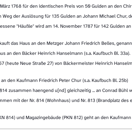
 März 1768 für den identischen Preis von 50 Gulden an den Chi
m Weg der Auslösung für 135 Gulden an Johann Michael Chur, 
essene "Häußle" wird am 14. November 1787 für 142 Gulden an
uft das Haus an den Metzger Johann Friedrich Belles, genannt "
aus an den Bäcker Heinrich Hanselmann (s.a. Kaufbuch Bl. 33a).
67 (heute Neue Straße 27) von Bäckermeister Heinrich Hanselm
an den Kaufmann Friedrich Peter Chur (s.a. Kaufbuch Bl. 25b)
14 zusammen haengend u[nd] gleichzeitig ... an Conrad Bühl v
ammen mit der Nr. 814 (Wohnhaus) und Nr. 813 (Brandplatz des
N 814) und Magazingebäude (PKN 812) geht an den Kaufmann 