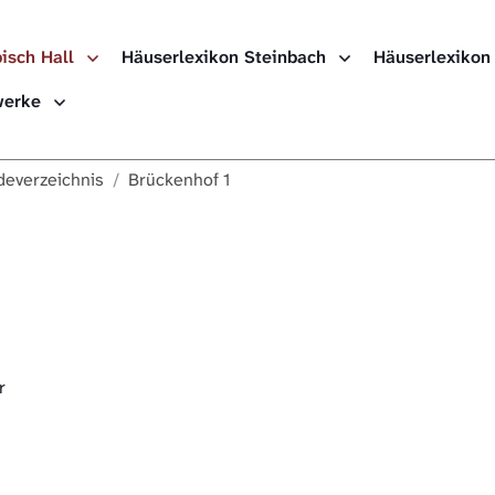
isch Hall
Häuserlexikon Steinbach
Häuserlexikon
Häuserlexikon
ewerke
Häuserlexikon
everzeichnis
Brückenhof 1
Häuserlexikon
Digitale Nach
r