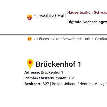
Direkt zur Hauptnavigation springen
Direkt zum Inhalt springen
Häuserlexikon Schwäb
Digitale Nachschlag
Häuserlexikon
Häuserlexikon Schwäbisch Hall
Gebäud
Brückenhof 1
Adresse:
Brückenhof 1
Primärkatasternummer:
812
Besitzer:
1827 | Belles, Johann Friedrich, Metzge