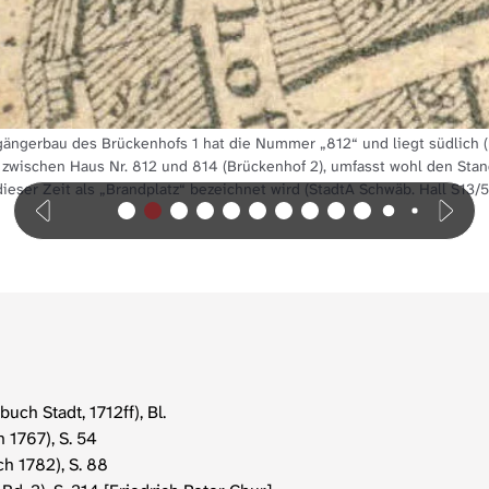
gängerbau des Brückenhofs 1 hat die Nummer „812“ und liegt südlich (
wischen Haus Nr. 812 und 814 (Brückenhof 2), umfasst wohl den Stan
dieser Zeit als „Brandplatz“ bezeichnet wird (StadtA Schwäb. Hall S13/5
uch Stadt, 1712ff), Bl.
 1767), S. 54
h 1782), S. 88