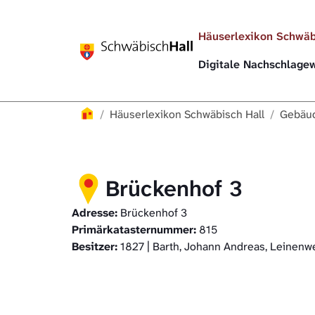
Direkt zur Hauptnavigation springen
Direkt zum Inhalt springen
Häuserlexikon Schwäb
Digitale Nachschlag
Häuserlexikon
Häuserlexikon Schwäbisch Hall
Gebäud
Brückenhof 3
Adresse:
Brückenhof 3
Primärkatasternummer:
815
Besitzer:
1827 | Barth, Johann Andreas, Leinenw