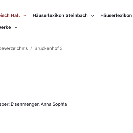
isch Hall
Häuserlexikon Steinbach
Häuserlexikon
Häuserlexikon
ewerke
Häuserlexikon
everzeichnis
Brückenhof 3
Häuserlexikon
Digitale Nach
eber; Eisenmenger, Anna Sophia