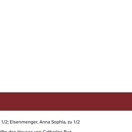
 1/2; Eisenmenger, Anna Sophia, zu 1/2
älfte des Hauses von Catharina Buz