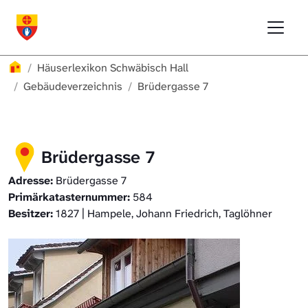
Direkt zur Hauptnavigation springen
Direkt zum Inhalt springen
Menu
Häuserlexikon Schwäbisch Hall
Häuserlexikon Schwäbisch Hall
Überblick
Häuserlexikon
Häuserlexikon Schwäbisch Hall
Häuserlexikon Steinbach
Gebäudeverzeichnis
Gebäudeverzeichnis
Brüdergasse 7
Häuserlexikon Bibersfeld
Brüdergasse 7
Digitale Nachschlagewerke
Adresse:
Brüdergasse 7
Primärkatasternummer:
584
Besitzer:
1827 | Hampele, Johann Friedrich, Taglöhner