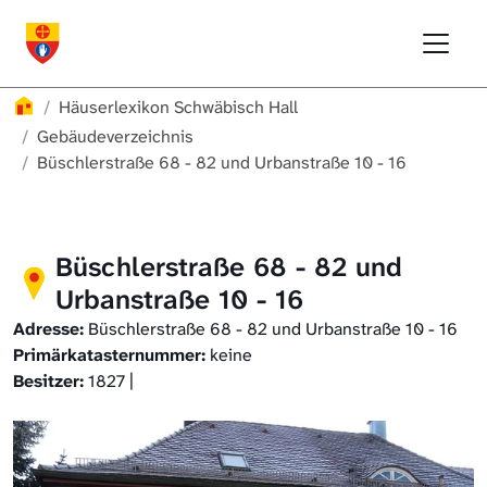
Direkt zur Hauptnavigation springen
Direkt zum Inhalt springen
Menu
Häuserlexikon Schwäbisch Hall
Häuserlexikon Schwäbisch Hall
Überblick
Häuserlexikon
Häuserlexikon Schwäbisch Hall
Häuserlexikon Steinbach
Gebäudeverzeichnis
Gebäudeverzeichnis
Büschlerstraße 68 - 82 und Urbanstraße 10 - 16
Häuserlexikon Bibersfeld
Digitale Nachschlagewerke
Büschlerstraße 68 - 82 und
Urbanstraße 10 - 16
Adresse:
Büschlerstraße 68 - 82 und Urbanstraße 10 - 16
Primärkatasternummer:
keine
Besitzer:
1827 |