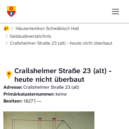
Direkt zur Hauptnavigation springen
Direkt zum Inhalt springen
Menu
Häuserlexikon Schwäbisch Hall
Häuserlexikon Schwäbisch Hall
Überblick
Häuserlexikon
Häuserlexikon Schwäbisch Hall
Häuserlexikon Steinbach
Gebäudeverzeichnis
Gebäudeverzeichnis
Crailsheimer Straße 23 (alt) - heute nicht überbaut
Häuserlexikon Bibersfeld
Digitale Nachschlagewerke
Crailsheimer Straße 23 (alt) -
heute nicht überbaut
Adresse:
Crailsheimer Straße 23 (alt)
Primärkatasternummer:
keine
Besitzer:
1827 | ---