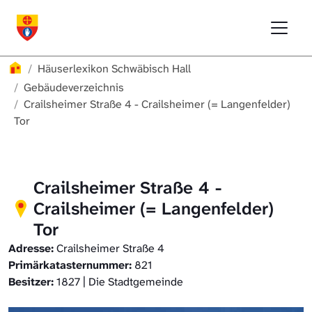
Direkt zur Hauptnavigation springen
Direkt zum Inhalt springen
Menu
Häuserlexikon Schwäbisch Hall
Häuserlexikon Schwäbisch Hall
Überblick
Häuserlexikon
Häuserlexikon Schwäbisch Hall
Häuserlexikon Steinbach
Gebäudeverzeichnis
Gebäudeverzeichnis
Crailsheimer Straße 4 - Crailsheimer (= Langenfelder)
Tor
Häuserlexikon Bibersfeld
Digitale Nachschlagewerke
Crailsheimer Straße 4 -
Crailsheimer (= Langenfelder)
Tor
Adresse:
Crailsheimer Straße 4
Primärkatasternummer:
821
Besitzer:
1827 | Die Stadtgemeinde