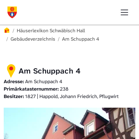
Direkt zur Hauptnavigation springen
Direkt zum Inhalt springen
Menu
Häuserlexikon Schwäbisch Hall
Häuserlexikon
Häuserlexikon Schwäbisch Hall
Häuserlexikon Steinbach
Gebäudeverzeichnis
Am Schuppach 4
Häuserlexikon Bibersfeld
Am Schuppach 4
Digitale Nachschlagewerke
Adresse:
Am Schuppach 4
Primärkatasternummer:
238
Besitzer:
1827 | Happold, Johann Friedrich, Pflugwirt