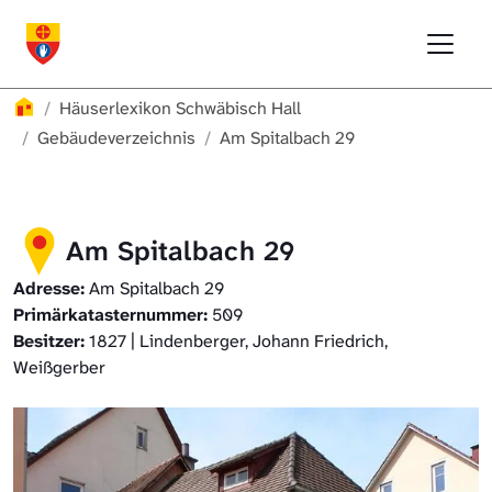
Direkt zur Hauptnavigation springen
Direkt zum Inhalt springen
Menu
Häuserlexikon Schwäbisch Hall
Häuserlexikon
Häuserlexikon Schwäbisch Hall
Häuserlexikon Steinbach
Gebäudeverzeichnis
Am Spitalbach 29
Häuserlexikon Bibersfeld
Am Spitalbach 29
Digitale Nachschlagewerke
Adresse:
Am Spitalbach 29
Primärkatasternummer:
509
Besitzer:
1827 | Lindenberger, Johann Friedrich,
Weißgerber