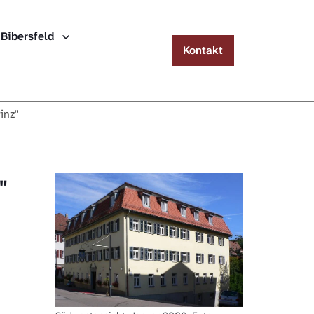
Menu
 Bibersfeld
Kontakt
Häuserlexikon Schwäbisch Hall
Häuserlexikon Steinbach
inz"
Häuserlexikon Bibersfeld
Digitale Nachschlagewerke
"