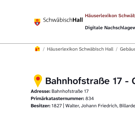
Direkt zur Hauptnavigation springen
Direkt zum Inhalt springen
Häuserlexikon Schwäb
Digitale Nachschlag
Häuserlexikon
Häuserlexikon Schwäbisch Hall
Gebäud
Bahnhofstraße 17 - 
Adresse:
Bahnhofstraße 17
Primärkatasternummer:
834
Besitzer:
1827 | Walter, Johann Friedrich, Billard