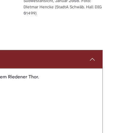
Südwestansicht, Januar 2008. Foto:
Dietmar Hencke (StadtA Schwäb. Hall DIG
01499)
dem Riedener Thor.