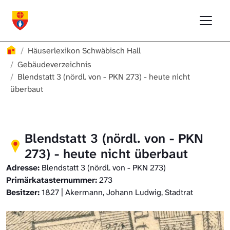
Direkt zur Hauptnavigation springen
Direkt zum Inhalt springen
Menu
Häuserlexikon Schwäbisch Hall
Häuserlexikon
Häuserlexikon Schwäbisch Hall
Häuserlexikon Steinbach
Gebäudeverzeichnis
Blendstatt 3 (nördl. von - PKN 273) - heute nicht
überbaut
Häuserlexikon Bibersfeld
Digitale Nachschlagewerke
Blendstatt 3 (nördl. von - PKN
273) - heute nicht überbaut
Adresse:
Blendstatt 3 (nördl. von - PKN 273)
Primärkatasternummer:
273
Besitzer:
1827 | Akermann, Johann Ludwig, Stadtrat