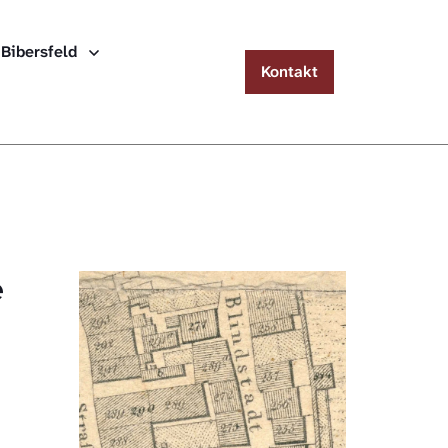
Menu
 Bibersfeld
Kontakt
Häuserlexikon Schwäbisch Hall
Häuserlexikon Steinbach
Häuserlexikon Bibersfeld
Digitale Nachschlagewerke
e