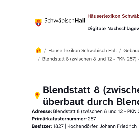
Direkt zur Hauptnavigation springen
Direkt zum Inhalt springen
Häuserlexikon Schwäb
Digitale Nachschlag
Häuserlexikon
Häuserlexikon Schwäbisch Hall
Gebäud
Blendstatt 8 (zwischen 8 und 12 - PKN 257) 
Blendstatt 8 (zwisch
überbaut durch Blend
Adresse:
Blendstatt 8 (zwischen 8 und 12 - PKN 
Primärkatasternummer:
257
Besitzer:
1827 | Kochendörfer, Johann Friedrich