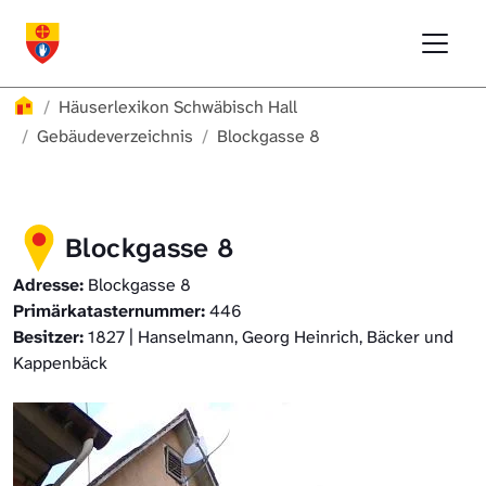
Direkt zur Hauptnavigation springen
Direkt zum Inhalt springen
Menu
Häuserlexikon Schwäbisch Hall
Häuserlexikon
Häuserlexikon Schwäbisch Hall
Häuserlexikon Steinbach
Gebäudeverzeichnis
Blockgasse 8
Häuserlexikon Bibersfeld
Blockgasse 8
Digitale Nachschlagewerke
Adresse:
Blockgasse 8
Primärkatasternummer:
446
Besitzer:
1827 | Hanselmann, Georg Heinrich, Bäcker und
Kappenbäck