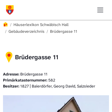
Direkt zur Hauptnavigation springen
Direkt zum Inhalt springen
Menu
Häuserlexikon Schwäbisch Hall
Häuserlexikon
Häuserlexikon Schwäbisch Hall
Häuserlexikon Steinbach
Gebäudeverzeichnis
Brüdergasse 11
Häuserlexikon Bibersfeld
Brüdergasse 11
Digitale Nachschlagewerke
Adresse:
Brüdergasse 11
Primärkatasternummer:
582
Besitzer:
1827 | Baierdörfer, Georg David, Salzsieder