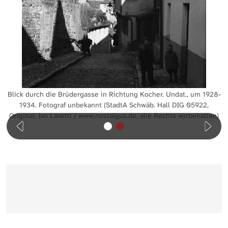
Blick durch die Brüdergasse in Richtung Kocher. Undat., um 1928-
1934. Fotograf unbekannt (StadtA Schwäb. Hall DIG 05922,
Original: Ivo Lavetti / www.nostalgus.de, alle Rechte vorbehalten)