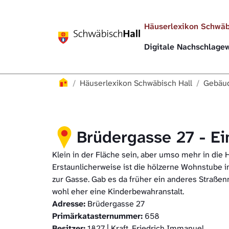
Direkt zur Hauptnavigation springen
Direkt zum Inhalt springen
Häuserlexikon Schwäb
Digitale Nachschlag
Häuserlexikon
Häuserlexikon Schwäbisch Hall
Gebäud
Brüdergasse 27 - E
Klein in der Fläche sein, aber umso mehr in di
Erstaunlicherweise ist die hölzerne Wohnstube i
zur Gasse. Gab es da früher ein anderes Straßen
wohl eher eine Kinderbewahranstalt.
Adresse:
Brüdergasse 27
Primärkatasternummer:
658
Besitzer:
1827 | Kraft, Friedrich Immanuel