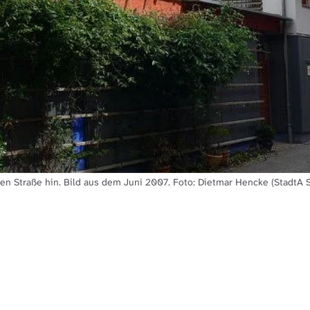
n Straße hin. Bild aus dem Juni 2007. Foto: Dietmar Hencke (StadtA 