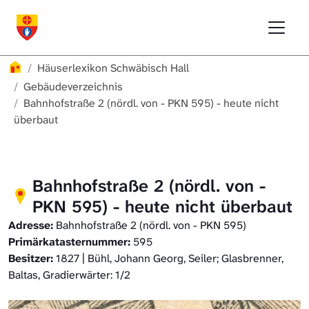
Direkt zur Hauptnavigation springen
Direkt zum Inhalt springen
Menu
Häuserlexikon Schwäbisch Hall
Häuserlexikon
Häuserlexikon Schwäbisch Hall
Häuserlexikon Steinbach
Gebäudeverzeichnis
Bahnhofstraße 2 (nördl. von - PKN 595) - heute nicht
überbaut
Häuserlexikon Bibersfeld
Digitale Nachschlagewerke
Bahnhofstraße 2 (nördl. von -
PKN 595) - heute nicht überbaut
Adresse:
Bahnhofstraße 2 (nördl. von - PKN 595)
Primärkatasternummer:
595
Besitzer:
1827 | Bühl, Johann Georg, Seiler; Glasbrenner,
Baltas, Gradierwärter: 1/2