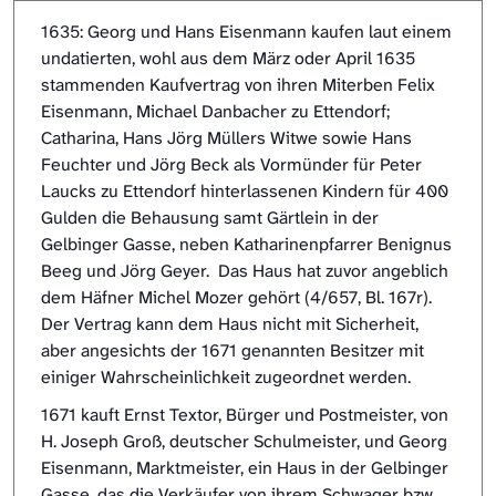
1635: Georg und Hans Eisenmann kaufen laut einem
undatierten, wohl aus dem März oder April 1635
stammenden Kaufvertrag von ihren Miterben Felix
Eisenmann, Michael Danbacher zu Ettendorf;
Catharina, Hans Jörg Müllers Witwe sowie Hans
Feuchter und Jörg Beck als Vormünder für Peter
Laucks zu Ettendorf hinterlassenen Kindern für 400
Gulden die Behausung samt Gärtlein in der
Gelbinger Gasse, neben Katharinenpfarrer Benignus
Beeg und Jörg Geyer. Das Haus hat zuvor angeblich
dem Häfner Michel Mozer gehört (4/657, Bl. 167r).
Der Vertrag kann dem Haus nicht mit Sicherheit,
aber angesichts der 1671 genannten Besitzer mit
einiger Wahrscheinlichkeit zugeordnet werden.
1671 kauft Ernst Textor, Bürger und Postmeister, von
H. Joseph Groß, deutscher Schulmeister, und Georg
Eisenmann, Marktmeister, ein Haus in der Gelbinger
Gasse, das die Verkäufer von ihrem Schwager bzw.