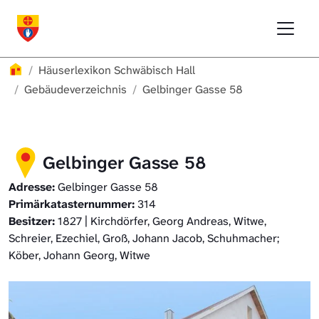
Direkt zur Hauptnavigation springen
Direkt zum Inhalt springen
Menu
Häuserlexikon Schwäbisch Hall
Häuserlexikon
Häuserlexikon Schwäbisch Hall
Häuserlexikon Steinbach
Gebäudeverzeichnis
Gelbinger Gasse 58
Häuserlexikon Bibersfeld
Gelbinger Gasse 58
Digitale Nachschlagewerke
Adresse:
Gelbinger Gasse 58
Primärkatasternummer:
314
Besitzer:
1827 | Kirchdörfer, Georg Andreas, Witwe,
Schreier, Ezechiel, Groß, Johann Jacob, Schuhmacher;
Köber, Johann Georg, Witwe