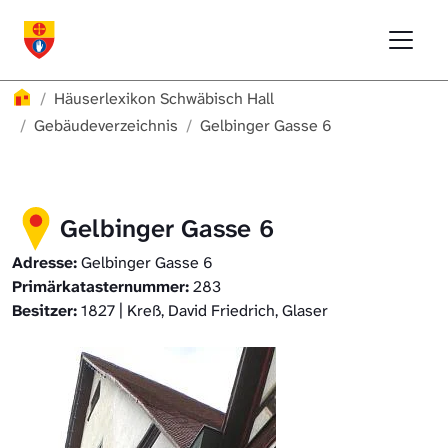
Direkt zur Hauptnavigation springen
Direkt zum Inhalt springen
Menu
Häuserlexikon Schwäbisch Hall
Häuserlexikon
Häuserlexikon Schwäbisch Hall
Häuserlexikon Steinbach
Gebäudeverzeichnis
Gelbinger Gasse 6
Häuserlexikon Bibersfeld
Gelbinger Gasse 6
Digitale Nachschlagewerke
Adresse:
Gelbinger Gasse 6
Primärkatasternummer:
283
Besitzer:
1827 | Kreß, David Friedrich, Glaser