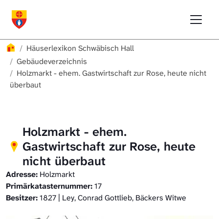
Direkt zur Hauptnavigation springen
Direkt zum Inhalt springen
Menu
Häuserlexikon Schwäbisch Hall
Häuserlexikon
Häuserlexikon Schwäbisch Hall
Häuserlexikon Steinbach
Gebäudeverzeichnis
Holzmarkt - ehem. Gastwirtschaft zur Rose, heute nicht
überbaut
Häuserlexikon Bibersfeld
Digitale Nachschlagewerke
Holzmarkt - ehem.
Gastwirtschaft zur Rose, heute
nicht überbaut
Adresse:
Holzmarkt
Primärkatasternummer:
17
Besitzer:
1827 | Ley, Conrad Gottlieb, Bäckers Witwe