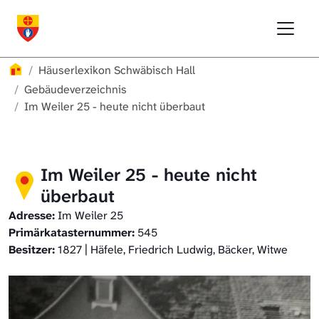
Direkt zur Hauptnavigation springen
Direkt zum Inhalt springen
Menu
Häuserlexikon Schwäbisch Hall
Häuserlexikon
Häuserlexikon Schwäbisch Hall
Häuserlexikon Steinbach
Gebäudeverzeichnis
Im Weiler 25 - heute nicht überbaut
Häuserlexikon Bibersfeld
Digitale Nachschlagewerke
Im Weiler 25 - heute nicht
überbaut
Adresse:
Im Weiler 25
Primärkatasternummer:
545
Besitzer:
1827 | Häfele, Friedrich Ludwig, Bäcker, Witwe