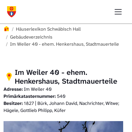
Direkt zur Hauptnavigation springen
Direkt zum Inhalt springen
Menu
Häuserlexikon Schwäbisch Hall
Häuserlexikon
Häuserlexikon Schwäbisch Hall
Häuserlexikon Steinbach
Gebäudeverzeichnis
Im Weiler 40 - ehem. Henkershaus, Stadtmauerteile
Häuserlexikon Bibersfeld
Digitale Nachschlagewerke
Im Weiler 40 - ehem.
Henkershaus, Stadtmauerteile
Adresse:
Im Weiler 40
Primärkatasternummer:
540
Besitzer:
1827 | Bürk, Johann David, Nachrichter, Witwe;
Hägele, Gottlieb Philipp, Küfer