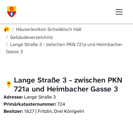
Direkt zur Hauptnavigation springen
Direkt zum Inhalt springen
Menu
Häuserlexikon Schwäbisch Hall
Häuserlexikon
Häuserlexikon Schwäbisch Hall
Häuserlexikon Steinbach
Gebäudeverzeichnis
Lange Straße 3 - zwischen PKN 721a und Heimbacher
Gasse 3
Häuserlexikon Bibersfeld
Digitale Nachschlagewerke
Lange Straße 3 - zwischen PKN
721a und Heimbacher Gasse 3
Adresse:
Lange Straße 3
Primärkatasternummer:
724
Besitzer:
1827 | Fritzlin, Drei Königwirt