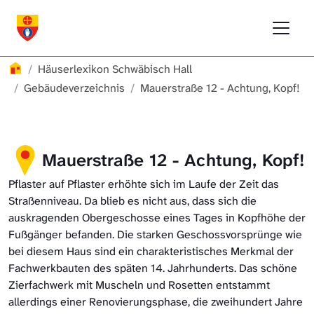
Direkt zur Hauptnavigation springen
Direkt zum Inhalt springen
Menu
Häuserlexikon Schwäbisch Hall
Häuserlexikon
Häuserlexikon Schwäbisch Hall
Häuserlexikon Steinbach
Gebäudeverzeichnis
Mauerstraße 12 - Achtung, Kopf!
Häuserlexikon Bibersfeld
Mauerstraße 12 - Achtung, Kopf!
Digitale Nachschlagewerke
Pflaster auf Pflaster erhöhte sich im Laufe der Zeit das
Straßenniveau. Da blieb es nicht aus, dass sich die
auskragenden Obergeschosse eines Tages in Kopfhöhe der
Fußgänger befanden. Die starken Geschossvorsprünge wie
bei diesem Haus sind ein charakteristisches Merkmal der
Fachwerkbauten des späten 14. Jahrhunderts. Das schöne
Zierfachwerk mit Muscheln und Rosetten entstammt
allerdings einer Renovierungsphase, die zweihundert Jahre