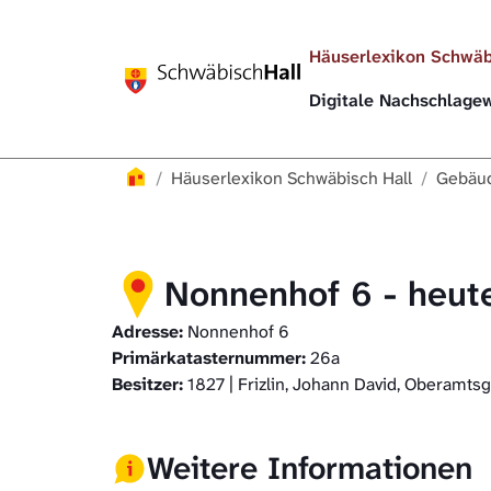
Direkt zur Hauptnavigation springen
Direkt zum Inhalt springen
Häuserlexikon Schwäb
Digitale Nachschlag
Häuserlexikon
Häuserlexikon Schwäbisch Hall
Gebäud
Nonnenhof 6 - heute
Adresse:
Nonnenhof 6
Primärkatasternummer:
26a
Besitzer:
1827 | Frizlin, Johann David, Oberamts
Weitere Informationen