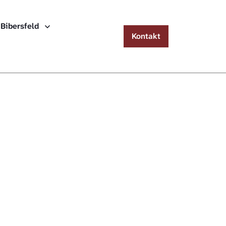
Menu
 Bibersfeld
Kontakt
Häuserlexikon Schwäbisch Hall
Häuserlexikon Steinbach
Häuserlexikon Bibersfeld
Digitale Nachschlagewerke