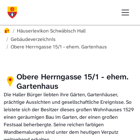
Direkt zur Hauptnavigation springen
Direkt zum Inhalt springen
Menu
Häuserlexikon Schwäbisch Hall
Häuserlexikon
Häuserlexikon Schwäbisch Hall
Häuserlexikon Steinbach
Gebäudeverzeichnis
Obere Herrngasse 15/1 - ehem. Gartenhaus
Häuserlexikon Bibersfeld
Digitale Nachschlagewerke
Obere Herrngasse 15/1 - ehem.
Gartenhaus
Die Haller Bürger liebten ihre Gärten, Gartenhäuser,
prächtige Aussichten und gesellschaftliche Ereignisse. So
leistete sich der Besitzer dieses großen Wohnhauses 1529
einen geräumigen Bau im Garten, der einen großen
Festsaal beherbergte. Seine reichen farbigen
Wandbemalungen sind unter dem heutigen Verputz
weitgehend erhalten.