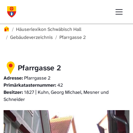
Direkt zur Hauptnavigation springen
Direkt zum Inhalt springen
Menu
Häuserlexikon Schwäbisch Hall
Häuserlexikon
Häuserlexikon Schwäbisch Hall
Häuserlexikon Steinbach
Gebäudeverzeichnis
Pfarrgasse 2
Häuserlexikon Bibersfeld
Pfarrgasse 2
Digitale Nachschlagewerke
Adresse:
Pfarrgasse 2
Primärkatasternummer:
42
Besitzer:
1827 | Kuhn, Georg Michael, Mesner und
Schneider