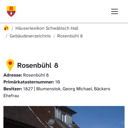
Direkt zur Hauptnavigation springen
Direkt zum Inhalt springen
Menu
Häuserlexikon Schwäbisch Hall
Häuserlexikon
Häuserlexikon Schwäbisch Hall
Häuserlexikon Steinbach
Gebäudeverzeichnis
Rosenbühl 8
Häuserlexikon Bibersfeld
Rosenbühl 8
Digitale Nachschlagewerke
Adresse:
Rosenbühl 8
Primärkatasternummer:
10
Besitzer:
1827 | Blumenstok, Georg Michael, Bäckers
Ehefrau