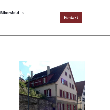
Menu
 Bibersfeld
Kontakt
Häuserlexikon Schwäbisch Hall
Häuserlexikon Steinbach
Häuserlexikon Bibersfeld
Digitale Nachschlagewerke