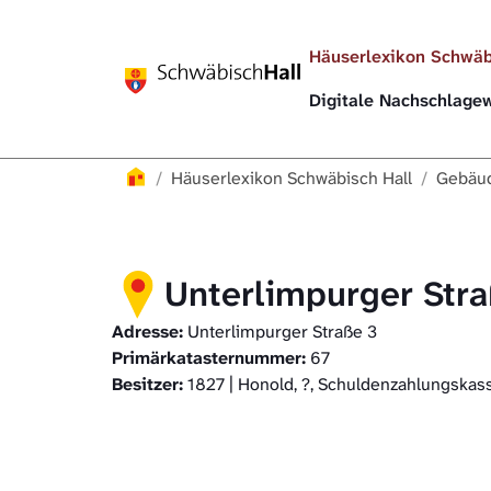
Direkt zur Hauptnavigation springen
Direkt zum Inhalt springen
Häuserlexikon Schwäb
Digitale Nachschlag
Häuserlexikon
Häuserlexikon Schwäbisch Hall
Gebäud
Unterlimpurger Str
Adresse:
Unterlimpurger Straße 3
Primärkatasternummer:
67
Besitzer:
1827 | Honold, ?, Schuldenzahlungskas